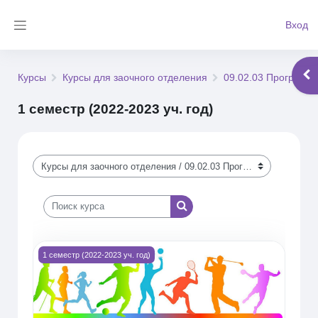
Перейти к основному содержанию
Вход
Боковая панель
Отк
Курсы
Курсы для заочного отделения
09.02.03 Программ
1 семестр (2022-2023 уч. год)
Категории курсов
Поиск курса
Поиск курса
Изображение курса Физическая культура (6ПКС-171зио)
1 семестр (2022-2023 уч. год)