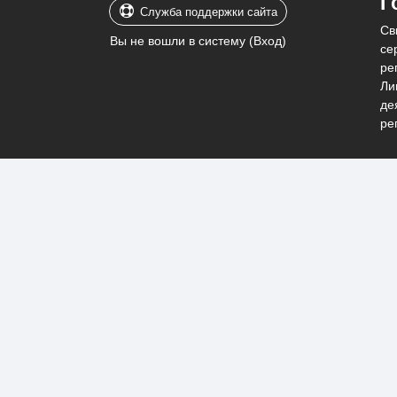
Г
Служба поддержки сайта
Св
Вы не вошли в систему (
Вход
)
се
ре
Ли
де
ре