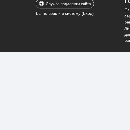
Г
Служба поддержки сайта
Св
Вы не вошли в систему (
Вход
)
се
ре
Ли
де
ре