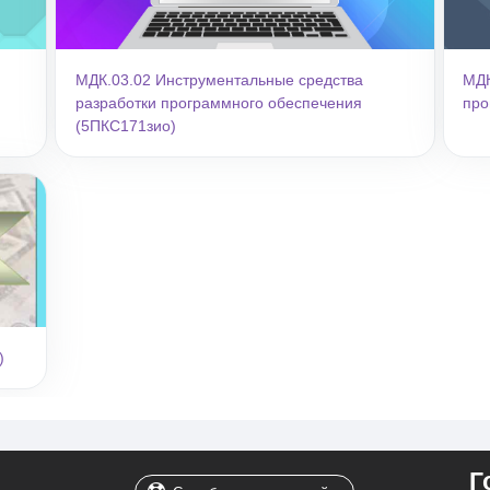
МДК.03.02 Инструментальные средства
МДК
разработки программного обеспечения
про
(5ПКС171зио)
учета (5ПКС171зио)
)
Г