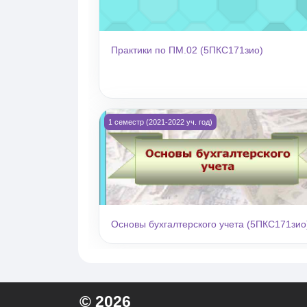
Практики по ПМ.02 (5ПКС171зио)
Изображение курса Основы бухгалтерского 
1 семестр (2021-2022 уч. год)
Основы бухгалтерского учета (5ПКС171зио
© 2026