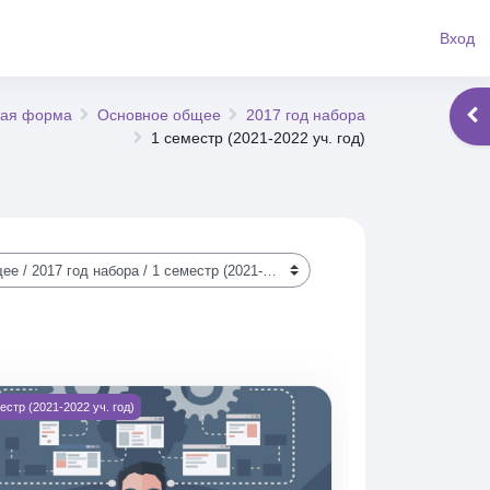
Вход
ная форма
Основное общее
2017 год набора
Отк
1 семестр (2021-2022 уч. год)
а разработки программного обеспечения (5ПКС171зио)
ражение курса МДК 03.01 Технология разработки программного об
естр (2021-2022 уч. год)