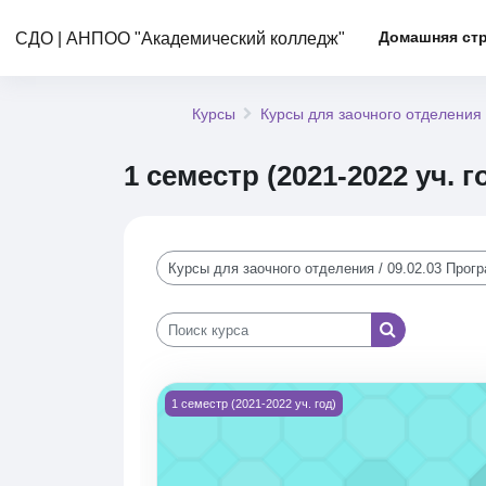
Перейти к основному содержанию
Домашняя ст
СДО | АНПОО "Академический колледж"
Курсы
Курсы для заочного отделения
1 семестр (2021-2022 уч. г
Категории курсов
Поиск курса
Поиск курса
Изображение курса Практики по ПМ.02 (5ПК
1 семестр (2021-2022 уч. год)