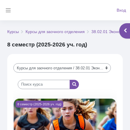
Перейти к основному содержанию
Вход
Боковая панель
Отк
Курсы
Курсы для заочного отделения
38.02.01 Экономика
8 семестр (2025-2026 уч. год)
Категории курсов
Поиск курса
Поиск курса
Изображение курса Физическая культура (4Б-221зио)
8 семестр (2025-2026 уч. год)