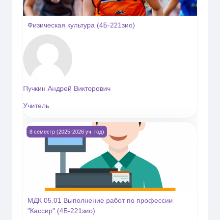
Физическая культура (4Б-221зио)
Пучкин Андрей Викторович
Учитель
Изображение курса МДК 05.01 Выполнение работ по профе
8 семестр (2025-2026 уч. год)
МДК 05.01 Выполнение работ по профессии
"Кассир" (4Б-221зио)