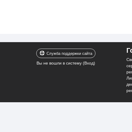
Г
Служба поддержки сайта
Св
Вы не вошли в систему (
Вход
)
се
ре
Ли
де
ре