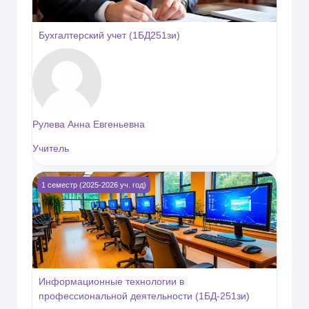
Бухгалтерский учет (1БД251зи)
Рулева Анна Евгеньевна
Учитель
Изображение курса Информационные технологии в профес
1 семестр (2025-2026 уч. год)
Информационные технологии в
профессиональной деятельности (1БД-251зи)