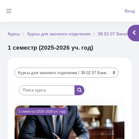
Перейти к основному содержанию
Вход
Боковая панель
Отк
Курсы
Курсы для заочного отделения
38.02.07 Банковско
1 семестр (2025-2026 уч. год)
Категории курсов
Поиск курса
Поиск курса
Изображение курса Бухгалтерский учет (1БД251зи)
1 семестр (2025-2026 уч. год)