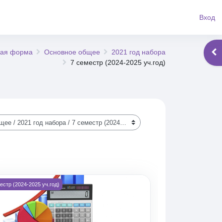
Вход
ная форма
Основное общее
2021 год набора
Отк
7 семестр (2024-2025 уч.год)
 деятельности (4Б-211зио)
ражение курса МДК 02.02 Бухгалтерская технология проведения и
естр (2024-2025 уч.год)