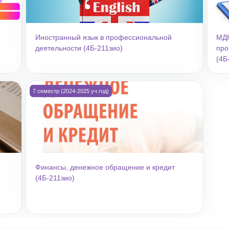
Иностранный язык в профессиональной
МДК
деятельности (4Б-211зио)
про
(4Б
основы бухгалтерского учета источников формирования активов ор
Изображение курса Финансы, денежное обращение и кред
7 семестр (2024-2025 уч.год)
Финансы, денежное обращение и кредит
(4Б-211зио)