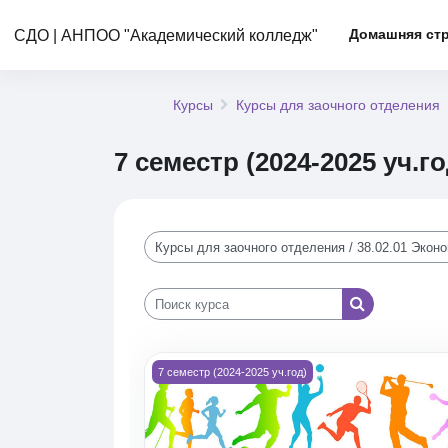
Перейти к основному содержанию
Домашняя ст
СДО | АНПОО "Академический колледж"
Курсы
Курсы для заочного отделения
7 семестр (2024-2025 уч.го
Категории курсов
Поиск курса
Поиск курса
Изображение курса Физическая культура (4Б
7 семестр (2024-2025 уч.год)