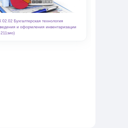
 02.02 Бухгалтерская технология
ведения и оформления инвентаризации
-211зио)
ганизации (4Б-211зио)
ит (4Б-211зио)