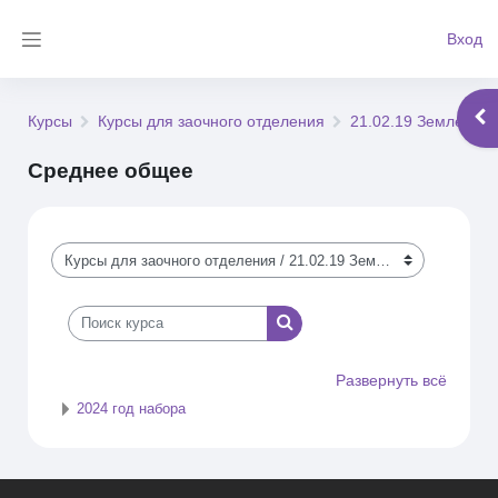
Перейти к основному содержанию
Вход
Боковая панель
Отк
Курсы
Курсы для заочного отделения
21.02.19 Землеустр
Среднее общее
Категории курсов
Поиск курса
Поиск курса
Развернуть всё
2024 год набора