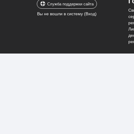
Г
Служба поддержки сайта
Св
Вы не вошли в систему (
Вход
)
се
ре
Ли
де
ре