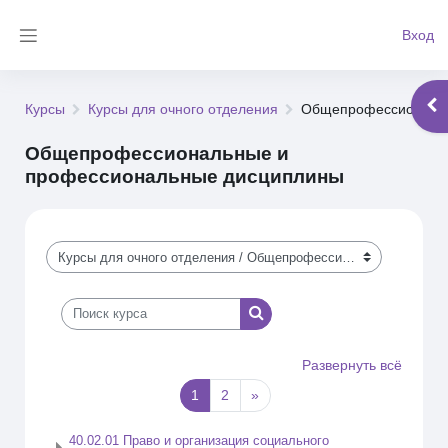
Перейти к основному содержанию
Вход
Боковая панель
Отк
Курсы
Курсы для очного отделения
Общепрофессиональн
Общепрофессиональные и
профессиональные дисциплины
Категории курсов
Поиск курса
Поиск курса
Развернуть всё
(текущая)
Следующая страница
1
2
»
40.02.01 Право и организация социального