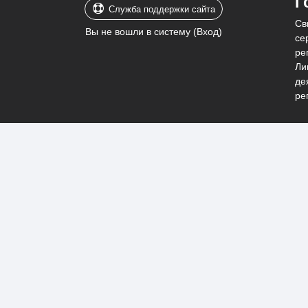
Г
Служба поддержки сайта
Св
Вы не вошли в систему (
Вход
)
се
ре
Ли
де
ре