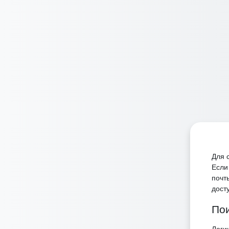
Перейти к основному содержанию
Для 
Если
почт
дост
Пои