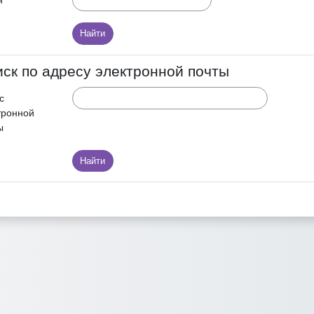
н
ск по адресу электронной почты
с
тронной
ы