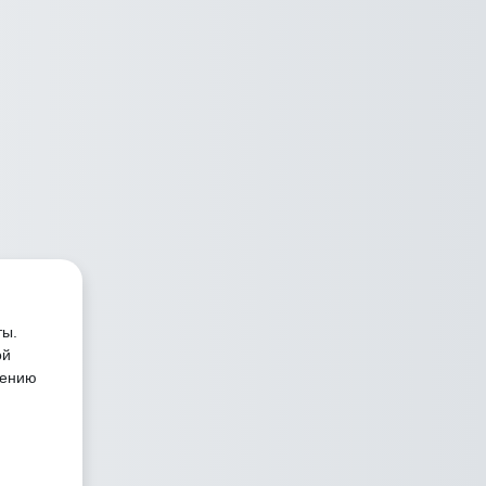
ты.
ой
лению