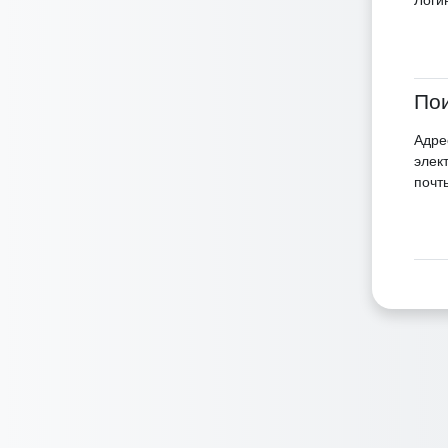
Логи
Пои
Адре
элек
почт